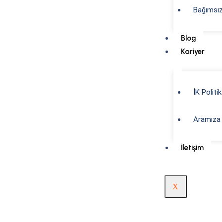
Bağımsı
Blog
Kariyer
İK Politi
Aramıza 
İletişim
X