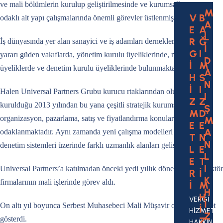
ve mali bölümlerin kurulup geliştirilmesinde ve kurumsallaşmaya
M
V
B
odaklı alt yapı çalışmalarında önemli görevler üstlenmiştir.
A
E
A
L
R
Ğ
İş dünyasında yer alan sanayici ve iş adamları dernekleri ve kamu
İ
G
I
yararı güden vakıflarda, yönetim kurulu üyeliklerinde, muhasip
D
İ
M
üyeliklerde ve denetim kurulu üyeliklerinde bulunmaktadır.
A
H
S
N
İ
I
Halen Universal Partners Grubu kurucu rtaklarından olup, grubun
I
Z
Z
kurulduğu 2013 yılından bu yana çeşitli stratejik kurumsal gelişim,
Ş
M
D
organizasyon, pazarlama, satış ve fiyatlandırma konularına
M
E
E
A
odaklanmaktadır. Aynı zamanda yeni çalışma modelleri ve değişen
T
N
N
denetim sistemleri üzerinde farklı uzmanlık alanları geliştirmektedir.
L
E
L
E
T
I
Universal Partners’a katılmadan önceki yedi yıllık dönemde özel sektör
R
İ
K
firmalarının mali işlerinde görev aldı.
İ
M
H
H
VERGİ
İ
On altı yıl boyunca Serbest Muhasebeci Mali Müşavir olarak faaliyet
İ
HİZMETLE
Z
gösterdi.
Z
HAKKINDA