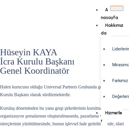
A
Nasayfa
Hakkımız
Da
Liderleri
Hüseyin KAYA
İcra Kurulu Başkanı
Mirasımı
Genel Koordinatör
Farkımız
Halen kurucusu olduğu Universal Partners Grubunda görevini İcra
Kurulu Başkanı olarak sürdürmektedir.
Değerler
Kuruluş döneminden bu yana grup şirketlerinin kurulmasında,
Hizmetle
organizasyon şemalarının oluşturulmasında, pazarlama ve satış
R
süreçlerinin yürütülmesinde, bunun işlevsel hale getirilmesinde, idari