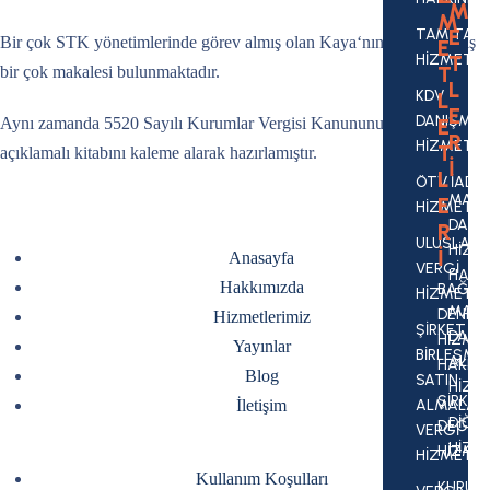
M
M
E
TAM TASD
Bir çok STK yönetimlerinde görev almış olan Kaya‘nın, yayınlanmış
E
HİZMETLE
T
T
bir çok makalesi bulunmaktadır.
L
KDV
L
E
DANIŞMAN
Aynı zamanda 5520 Sayılı Kurumlar Vergisi Kanununun yorum
E
R
HİZMETLE
T
açıklamalı kitabını kaleme alarak hazırlamıştır.
İ
L
ÖTV İADE
MALİ
E
HİZMETLE
DANI
R
ULUSLARA
HİZM
İ
Anasayfa
VERGİ
HAKK
Hakkımızda
BAĞIM
HİZMETLE
MALİ
DENET
Hizmetlerimiz
ŞİRKET
DANI
HİZME
Yayınlar
BİRLEŞME
ALAN
HAKKI
Blog
SATIN
HİZM
ŞİRKET
İletişim
ALMALARI
DİĞE
DEĞER
VERGİ
HİZM
HİZMET
HİZMETLE
Kullanım Koşulları
KURUM